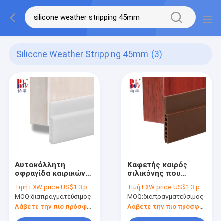
Silicone Weather Stripping 45mm
(3)
Αυτοκόλλητη
Καφετής καιρός
σφραγίδα καιρικών
σιλικόνης που
γδύνοντας πορτών
γδύνει την
Τιμή:
EXW price US$1.3 per piece
Τιμή:
EXW price US$1.3 per piece
σιλικόνης με το
αυτοκόλλητη
MOQ:
διαπραγματεύσιμος
MOQ:
διαπραγματεύσιμος
λευκό 45mm ταινιών
λουρίδα σφραγίδων
κόλλας της 3M
σιλικόνης για τα
Λάβετε την πιο πρόσφατη τιμή
Λάβετε την πιο πρόσφατη τιμή
παράθυρα