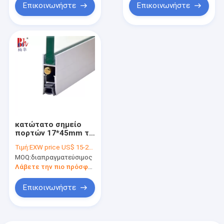
Επικοινωνήστε
Επικοινωνήστε
κατώτατο σημείο
πορτών 17*45mm το
αυτόματο σφραγίζει
Τιμή:
EXW price US$ 15-20/ set
το αλουμίνιο
MOQ:
διαπραγματεύσιμος
Weatherstrips για
την πόρτα χλόης
Λάβετε την πιο πρόσφατη τιμή
Επικοινωνήστε