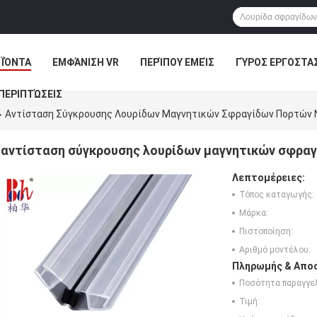
ΪΌΝΤΑ
ΕΜΦΆΝΙΣΗ VR
ΠΕΡΊΠΟΥ ΕΜΕΊΣ
ΓΎΡΟΣ ΕΡΓΟΣΤΑ
ΠΕΡΙΠΤΏΣΕΙΣ
Αντίσταση Σύγκρουσης Λουρίδων Μαγνητικών Σφραγίδων Πορτών 
αντίσταση σύγκρουσης λουρίδων μαγνητικών σφρα
Λεπτομέρειες:
Τόπος καταγωγής:
Μάρκα:
Πιστοποίηση:
Αριθμό μοντέλου:
Πληρωμής & Αποσ
Ποσότητα παραγγελ
Τιμή: