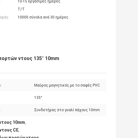
:
10-15 εργάσιμες ημέρες
T/T
οράς:
10000 σύνολα ανά 30 ημέρες
πορτών ντους 135° 10mm
:
Μαύρος μαγνητικός με το σαφές PVC
135°
:
Συνδετήρας στο γυαλί πάχους 10mm
 ντους 10mm
,
ντους CE
,
δων πορτών ντους