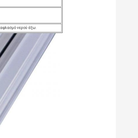
 παφλασμό νερού έξω.