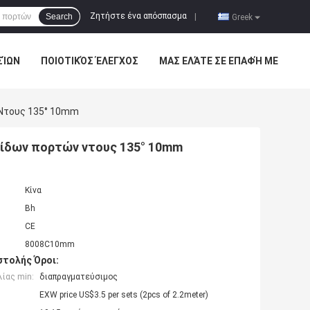
Ζητήστε ένα απόσπασμα
Search
|
Greek
ΣΊΩΝ
ΠΟΙΟΤΙΚΌΣ ΈΛΕΓΧΟΣ
ΜΑΣ ΕΛΆΤΕ ΣΕ ΕΠΑΦΉ ΜΕ
Ντους 135° 10mm
γίδων πορτών ντους 135° 10mm
Κίνα
Bh
CE
8008C10mm
τολής Όροι:
ίας min:
διαπραγματεύσιμος
EXW price US$3.5 per sets (2pcs of 2.2meter)