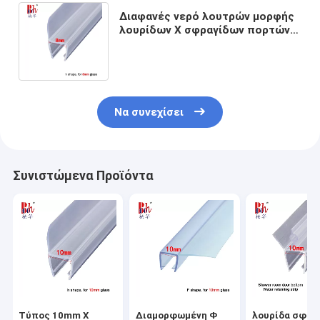
Διαφανές νερό λουτρών μορφής
λουρίδων Χ σφραγίδων πορτών
ντους γυαλιού PVC που διατηρεί
τη λουρίδα
Να συνεχίσει
Συνιστώμενα Προϊόντα
Τύπος 10mm Χ
Διαμορφωμένη Φ
λουρίδα σφρα