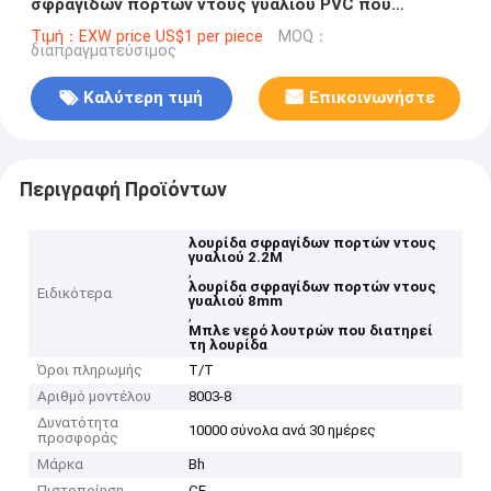
σφραγίδων πορτών ντους γυαλιού PVC που
διατηρεί τη λουρίδα
Τιμή：EXW price US$1 per piece
MOQ：
διαπραγματεύσιμος
Καλύτερη τιμή
Επικοινωνήστε
Περιγραφή Προϊόντων
λουρίδα σφραγίδων πορτών ντους
γυαλιού 2.2M
,
λουρίδα σφραγίδων πορτών ντους
Ειδικότερα
γυαλιού 8mm
,
Μπλε νερό λουτρών που διατηρεί
τη λουρίδα
Όροι πληρωμής
T/T
Αριθμό μοντέλου
8003-8
Δυνατότητα
10000 σύνολα ανά 30 ημέρες
προσφοράς
Μάρκα
Bh
Πιστοποίηση
CE