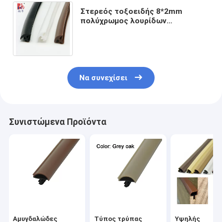
Στερεός τοξοειδής 8*2mm
πολύχρωμος λουρίδων
σφραγίδων πορτών PVC τύπων
αυλακώσεων που υποστηρίζεται
Να συνεχίσει
Συνιστώμενα Προϊόντα
Αμυγδαλώδες
Τύπος τρύπας
Υψηλής