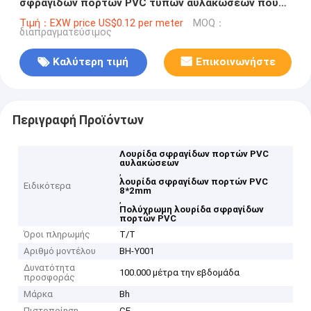
σφραγίδων πορτών PVC τύπων αυλακώσεων που
υποστηρίζεται
Τιμή：EXW price US$0.12 per meter
MOQ：
διαπραγματεύσιμος
Καλύτερη τιμή
Επικοινωνήστε
Περιγραφή Προϊόντων
Λουρίδα σφραγίδων πορτών PVC
αυλακώσεων
,
λουρίδα σφραγίδων πορτών PVC
Ειδικότερα
8*2mm
,
Πολύχρωμη λουρίδα σφραγίδων
πορτών PVC
Όροι πληρωμής
T/T
Αριθμό μοντέλου
BH-Y001
Δυνατότητα
100.000 μέτρα την εβδομάδα
προσφοράς
Μάρκα
Bh
Πιστοποίηση
CE