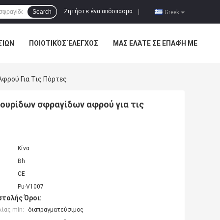
Ζητήστε ένα απόσπασμα
Search
|
Greek
ΣΊΩΝ
ΠΟΙΟΤΙΚΌΣ ΈΛΕΓΧΟΣ
ΜΑΣ ΕΛΆΤΕ ΣΕ ΕΠΑΦΉ ΜΕ
φρού Για Τις Πόρτες
ουρίδων σφραγίδων αφρού για τις
Κίνα
Bh
CE
Pu-V1007
τολής Όροι:
ίας min:
διαπραγματεύσιμος