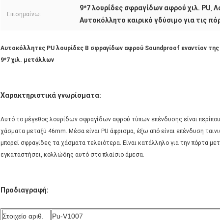
9*7 λουρίδες σφραγίδων αφρού χιλ. PU
Λ
,
Επισημαίνω:
Αυτοκόλλητο καιρικό γδύσιμο για τις πό
Αυτοκόλλητες PU λουρίδες Β σφραγίδων αφρού Soundproof εναντίον της 
9*7 χιλ. μετάλλων
Χαρακτηριστικά γνωρίσματα:
Αυτό το μέγεθος λουρίδων σφραγίδων αφρού τύπων επένδυσης είναι περίπου
χάσματα μεταξύ 46mm. Μέσα είναι PU άφρισμα, έξω από είναι επένδυση ταινι
μπορεί σφραγίδες τα χάσματα τελειότερα. Είναι κατάλληλο για την πόρτα μετά
εγκαταστήσει, κολλώδης αυτό στο πλαίσιο άμεσα.
Προδιαγραφή:
Στοιχείο αριθ.
Pu-V1007