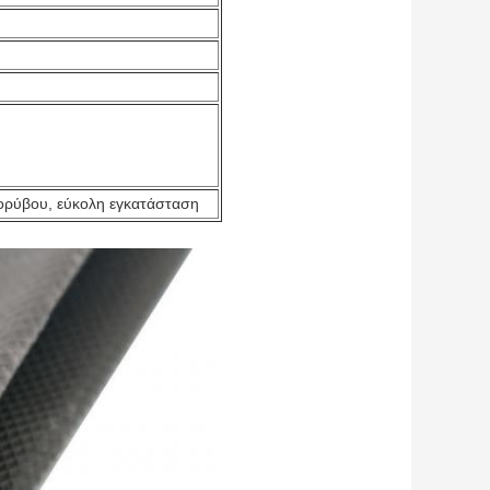
 θορύβου, εύκολη εγκατάσταση