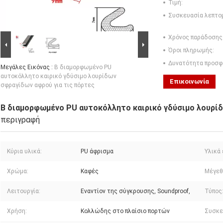
Τιμή:
Συσκευασία λεπτο
Χρόνος παράδοσης
Όροι πληρωμής:
Δυνατότητα προσφ
Μεγάλες Εικόνας :
Β διαμορφωμένο PU
αυτοκόλλητο καιρικό γδύσιμο λουρίδων
Επικοινωνία
σφραγίδων αφρού για τις πόρτες
Β διαμορφωμένο PU αυτοκόλλητο καιρικό γδύσιμο λουρίδ
περιγραφή
Κύρια υλικά:
PU άφρισμα
Υλικά
Χρώμα:
Καφές
Μέγεθ
Λειτουργία:
Εναντίον της σύγκρουσης, Soundproof,
Τύπος
Χρήση:
Κολλώδης στο πλαίσιο πορτών
Συσκε