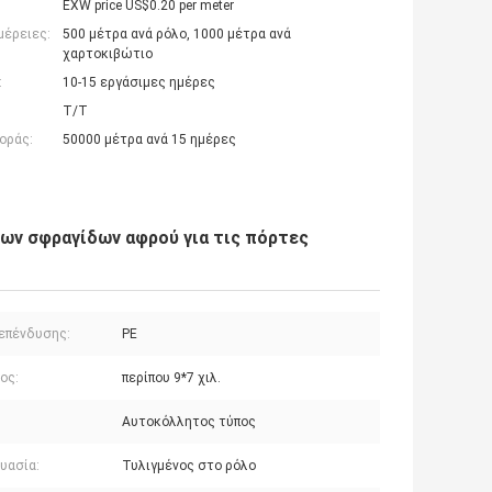
EXW price US$0.20 per meter
μέρειες:
500 μέτρα ανά ρόλο, 1000 μέτρα ανά
χαρτοκιβώτιο
:
10-15 εργάσιμες ημέρες
T/T
οράς:
50000 μέτρα ανά 15 ημέρες
ων σφραγίδων αφρού για τις πόρτες
 επένδυσης:
PE
ος:
περίπου 9*7 χιλ.
:
Αυτοκόλλητος τύπος
υασία:
Τυλιγμένος στο ρόλο