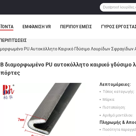
ΪΌΝΤΑ
ΕΜΦΆΝΙΣΗ VR
ΠΕΡΊΠΟΥ ΕΜΕΊΣ
ΓΎΡΟΣ ΕΡΓΟΣΤΑ
ΠΕΡΙΠΤΏΣΕΙΣ
αμορφωμένο PU Αυτοκόλλητο Καιρικό Γδύσιμο Λουρίδων Σφραγίδων Α
Β διαμορφωμένο PU αυτοκόλλητο καιρικό γδύσιμο λ
πόρτες
Λεπτομέρειες:
Τόπος καταγωγής:
Μάρκα:
Πιστοποίηση:
Αριθμό μοντέλου:
Πληρωμής & Αποσ
Ποσότητα παραγγελ