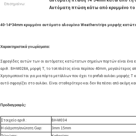
αυτόματη πτώση 14*34mm κάτω από τη 
Επισημαίνω:
Αυτόματη πτώση κάτω από κρυμμένο το
40-14*34mm κρυμμένο αυτόματο αλουμίνιο Weatherstrips μορφής κατώτ
Χαρακτηριστικά γνωρίσματα:
Σφραγίδες αυτών των οι αυτόματες κατώτατων σημείων πορτών είναι ένα ει
αριθ.: BH-M028A, μορφή Τ, το τοπ πλάτος είναι περίπου 40mm, μεγαλύτερος α
Χρησιμοποιείται για μια πόρτα μετάλλων που έχει το prefab αυλάκι μορφής 
αυτό σφραγίζει στο αυλάκι. Είναι σταθερότερο και δεν θα πέσει από ακόμη κα
Προδιαγραφές:
Στοιχείο αριθ.:
BH-M034
Η ελάχιστη/ανώτατη Gap:
3mm 15mm