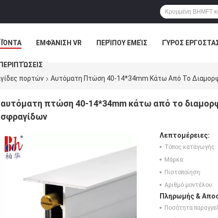
ΪΌΝΤΑ
ΕΜΦΆΝΙΣΗ VR
ΠΕΡΊΠΟΥ ΕΜΕΊΣ
ΓΎΡΟΣ ΕΡΓΟΣΤΑ
ΠΕΡΙΠΤΏΣΕΙΣ
γίδες πορτών
Αυτόματη Πτώση 40-14*34mm Κάτω Από Το Διαμορφ
αυτόματη πτώση 40-14*34mm κάτω από το διαμορ
σφραγίδων
Λεπτομέρειες:
Τόπος καταγωγής:
Μάρκα:
Πιστοποίηση:
Αριθμό μοντέλου:
Πληρωμής & Αποσ
Ποσότητα παραγγελ