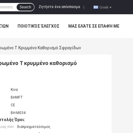
Ζητήστε ένα απόσπασμα
Search
|
Greek
ΣΊΩΝ
ΠΟΙΟΤΙΚΌΣ ΈΛΕΓΧΟΣ
ΜΑΣ ΕΛΆΤΕ ΣΕ ΕΠΑΦΉ ΜΕ
ωμένο Τ Κρυμμένο Καθορισμό Σφραγίδων
φωμένο Τ κρυμμένο καθορισμό
Κίνα
BHMFT
CE
BH-M034
τολής Όροι:
ίας min:
διαπραγματεύσιμος