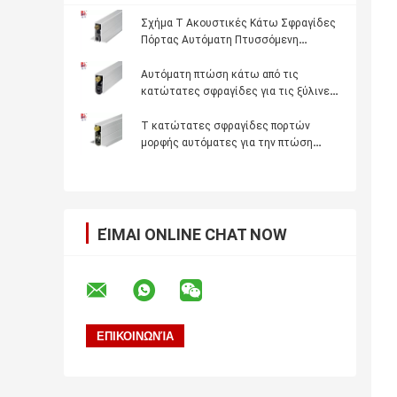
Σχήμα T Ακουστικές Κάτω Σφραγίδες
Πόρτας Αυτόματη Πτυσσόμενη
Ηχομόνωση Απογύμνωση καιρού για
ξύλινη ή Μεταλλική Πόρτα
Αυτόματη πτώση κάτω από τις
κατώτατες σφραγίδες για τις ξύλινες
λαστιχένιες λουρίδες σιλικόνης
κάλυψης πορτών πλήρως
Τ κατώτατες σφραγίδες πορτών
μορφής αυτόματες για την πτώση
μείωσης Noice πορτών μετάλλων
κάτω από τις λαστιχένιες λουρίδες
ΕΊΜΑΙ ONLINE CHAT NOW