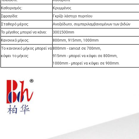
Τελειώστε:
Καθαρίστε
Καθορισμός:
Κρυμμένος
Σφραγίδα:
Γκρίζο λάστιχο πυριτίου
Σταθερό μέρος:
Ανοξείδωτο, συμπεριλαμβανομένων των βιδών
Το μέγεθος μπορεί να κάνει:
3001500mm
Κανονικό μήκος:
800mm, 915mm, 1000mm
Το κανονικό μήκος μπορεί να
800mm - cancut σε 700mm,
κόψει το μήκος:
915mm - μπορεί να κόψει σε 800mm,
1000mm - μπορεί να κόψει σε 900mm.