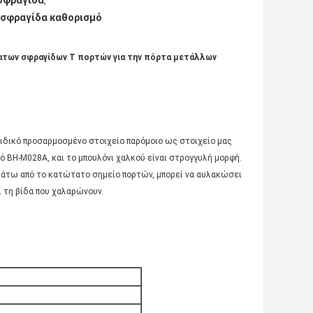
σφραγίδα
,
 σφραγίδα καθορισμό
ατων σφραγίδων Τ πορτών για την πόρτα μετάλλων
δικό προσαρμοσμένο στοιχείο παρόμοιο ως στοιχείο μας
πό BH-M028A, και το μπουλόνι χαλκού είναι στρογγυλή μορφή.
Τ κάτω από το κατώτατο σημείο πορτών, μπορεί να αυλακώσει
ι τη βίδα που χαλαρώνουν.