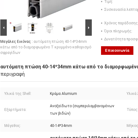
Τιμή:
Συσκευασία λεπτο
Χρόνος παράδοσης
Όροι πληρωμής:
Δυνατότητα προσφ
Μεγάλες Εικόνας :
αυτόματη πτώση 40-14*34mm
κάτω από το διαμορφωμένο Τ κρυμμένο καθορισμό
Επικοινωνία
σφραγίδων
αυτόματη πτώση 40-14*34mm κάτω από το διαμορφωμένο
περιγραφή
Υλικά της Shell:
Κράμα Alumium
Υλικά
Ανοξείδωτο (συμπεριλαμβανομένων
Εξαρτήματα:
Τύπος
των βιδών)
Μέγεθος:
40-14*34mm
Μήκος