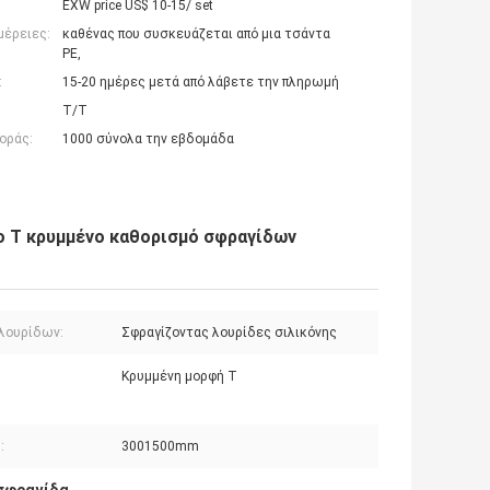
EXW price US$ 10-15/ set
μέρειες:
καθένας που συσκευάζεται από μια τσάντα
PE,
:
15-20 ημέρες μετά από λάβετε την πληρωμή
T/T
οράς:
1000 σύνολα την εβδομάδα
 Τ κρυμμένο καθορισμό σφραγίδων
 λουρίδων:
Σφραγίζοντας λουρίδες σιλικόνης
Κρυμμένη μορφή Τ
:
:
3001500mm