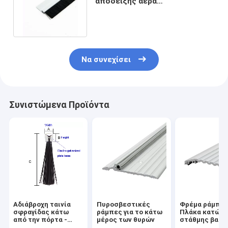
απόδειξης αέρα
σκουπισμάτων κατώτατων
βουρτσών πορτών
Να συνεχίσει
Συνιστώμενα Προϊόντα
Αδιάβροχη ταινία
Πυροσβεστικές
Φρέμα ράμπα
σφραγίδας κάτω
ράμπες για το κάτω
Πλάκα κατώτ
από την πόρτα -
μέρος των θυρών
στάθμης βαρέ
Αδιάβροχη με τα
φορτίου σε