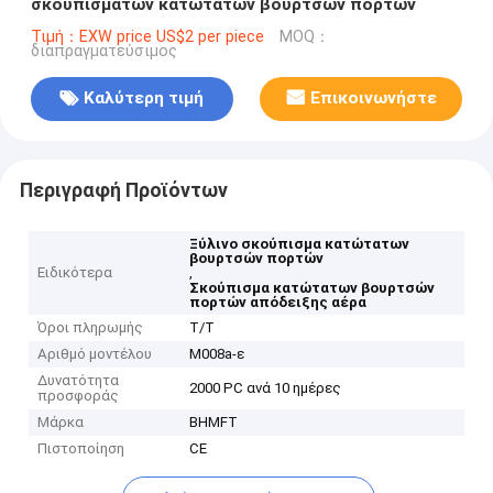
σκουπισμάτων κατώτατων βουρτσών πορτών
Τιμή：EXW price US$2 per piece
MOQ：
διαπραγματεύσιμος
Καλύτερη τιμή
Επικοινωνήστε
Περιγραφή Προϊόντων
Ξύλινο σκούπισμα κατώτατων
βουρτσών πορτών
Ειδικότερα
,
Σκούπισμα κατώτατων βουρτσών
πορτών απόδειξης αέρα
Όροι πληρωμής
T/T
Αριθμό μοντέλου
M008a-ε
Δυνατότητα
2000 PC ανά 10 ημέρες
προσφοράς
Μάρκα
BHMFT
Πιστοποίηση
CE