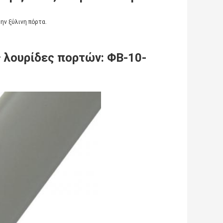
ην ξύλινη πόρτα.
ς λουρίδες πορτών
:
ΦΒ-10-