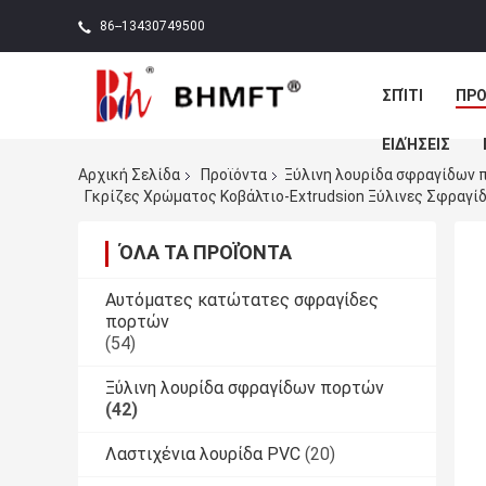
86--13430749500
ΣΠΊΤΙ
ΠΡΟ
ΕΙΔΉΣΕΙΣ
Αρχική Σελίδα
Προϊόντα
Ξύλινη λουρίδα σφραγίδων 
Γκρίζες Χρώματος Κοβάλτιο-Extrudsion Ξύλινες Σφραγ
ΌΛΑ ΤΑ ΠΡΟΪΌΝΤΑ
Αυτόματες κατώτατες σφραγίδες
πορτών
(54)
Ξύλινη λουρίδα σφραγίδων πορτών
(42)
Λαστιχένια λουρίδα PVC
(20)