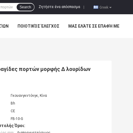
Ζητήστε ένα απόσπασμα
Search
|
Greek
ΣΊΩΝ
ΠΟΙΟΤΙΚΌΣ ΈΛΕΓΧΟΣ
ΜΑΣ ΕΛΆΤΕ ΣΕ ΕΠΑΦΉ ΜΕ
φραγίδες πορτών μορφής Δ λουρίδων
Γκουανγκντόνγκ, Κίνα
Bh
CE
FB-10-G
τολής Όροι:
ίας min:
Διαπραγματεύσιμος