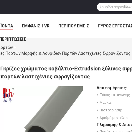
ΪΌΝΤΑ
ΕΜΦΆΝΙΣΗ VR
ΠΕΡΊΠΟΥ ΕΜΕΊΣ
ΓΎΡΟΣ ΕΡΓΟΣΤΑ
ΠΕΡΙΠΤΏΣΕΙΣ
πορτών
ίδες Πορτών Μορφής Δ Λουρίδων Πορτών Λαστιχένιες Σφραγίζοντας
Γκρίζες χρώματος κοβάλτιο-Extrudsion ξύλινες σ
πορτών λαστιχένιες σφραγίζοντας
Λεπτομέρειες:
Τόπος καταγωγής:
Μάρκα:
Πιστοποίηση:
Αριθμό μοντέλου:
Πληρωμής & Αποσ
Ποσότητα παραγγελ