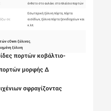
:
ένθετο στο αυλάκι στο πλαίσιο πορτών
Εσωτερική ξύλινη πόρτα, πόρτα
όζω σε:
εισόδων, ξύλινα πόρτα ξενοδοχείων και
κ.λπ.
τών cOem ξύλινες
,
ημένη ξύλινη
ρίδες πορτών κοβάλτιο-
 πορτών μορφής Δ
ιχένιων σφραγίζοντας