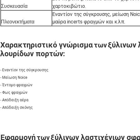
χαρτοκιβώτιο.
Συσκευασία
Εναντίον της σύγκρουσης, μείωση Noic
μαύρα incerts φραγμών και κ.λπ.
Πλεονεκτήματα
Χαρακτηριστικό γνώρισμα
ξύλινων 
των
λουρίδων πορτών
:
- Εναντίον της σύγκρουσης
- Μείωση Noice
- Έντομο φραγμών
- Φως φραγμών
- Απόδειξη αέρα
- Απόδειξη σκόνης
Εφαρμογή
ξύλινων λαστιχένιων σφ
των