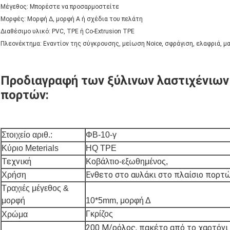
Μέγεθος: Μπορέστε να προσαρμοστείτε
Μορφές: Μορφή Δ, μορφή Α ή σχέδια του πελάτη
Διαθέσιμο υλικό: PVC, TPE ή Co-Extrusion TPE
Πλεονέκτημα: Εναντίον της σύγκρουσης, μείωση Noice, σφράγιση, ελαφριά, μαύ
Προδιαγραφή
των ξύλινων λαστιχένιων
πορτών
:
Στοιχείο αριθ.:
ΦΒ-10-γ
Κύριο Meterials
HQ TPE
Τεχνική
Κοβάλτιο-εξωθημένος,
Ένθετο στο αυλάκι στο πλαίσιο πορτ
Χρήση
Τραχιές μέγεθος &
μορφή
10*5mm, μορφή Δ
Γκρίζος
Χρώμα
200 Μ/ρόλος, πακέτο από το χαρτόνι μ