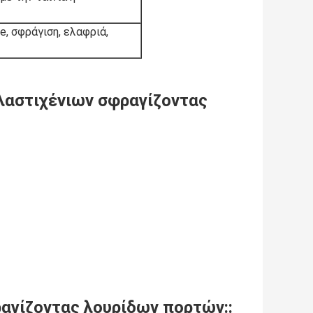
e, σφράγιση, ελαφριά,
λαστιχένιων σφραγίζοντας
ραγίζοντας λουρίδων πορτών
::