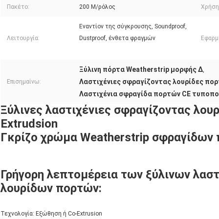
Πακέτο:
200 Μ/ρόλος
Χρήση
Εναντίον της σύγκρουσης, Soundproof,
Λειτουργία:
Dustproof, ένθετα φραγμών
Εφαρμ
Ξύλινη πόρτα Weatherstrip μορφής Δ
,
Λαστιχένιες σφραγίζοντας λουρίδες πορ
Επισημαίνω:
Λαστιχένια σφραγίδα πορτών CE τυποποι
Ξύλινες λαστιχένιες σφραγίζοντας λου
Extrudsion
Γκρίζο χρώμα Weatherstrip σφραγίδων
Γρήγορη λεπτομέρεια
των ξύλινων λαστ
λουρίδων πορτών
:
Τεχνολογία: Εξώθηση ή Co-Extrusion