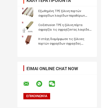
ΚΑΛΎΤΕΡΑ ΠΡΟΪΌΝΤΑ
Εξωθημένη TPE ξύλινη πορτών
σφραγίδων λουρίδων παραθύρων
υγιής μόνωση Dustproof Weatherstrips
σφραγίδων πλαισίων λαστιχένια
Co-Extrusion TPE η ξύλινη πόρτα
σφραγίζει τις σφραγίζοντας λουρίδες
κίτρινο λαστιχένιο Weatherstrips
Η στέγη διαμόρφωσε τις ξύλινες
πορτών σφραγίδων σφραγίδες
ελαστομερούς λουρίδων
θερμοπλαστικές με το πτερύγιο
12x6mm
ΕΊΜΑΙ ONLINE CHAT NOW