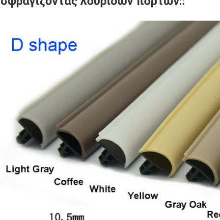
σφραγίζοντας λουρίδων πορτών
:
: