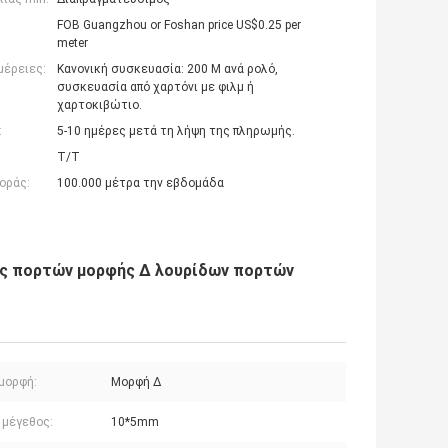
FOB Guangzhou or Foshan price US$0.25 per
meter
μέρειες:
Κανονική συσκευασία: 200 M ανά ρολό,
συσκευασία από χαρτόνι με φιλμ ή
χαρτοκιβώτιο.
:
5-10 ημέρες μετά τη λήψη της πληρωμής.
T/T
οράς:
100.000 μέτρα την εβδομάδα
δες πορτών μορφής Δ λουρίδων πορτών
μορφή:
Μορφή Δ
 μέγεθος:
10*5mm