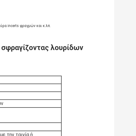
ρα incerts φραγμών και κ.λπ.
 σφραγίζοντας λουρίδων
ών
ε την ταινία ή