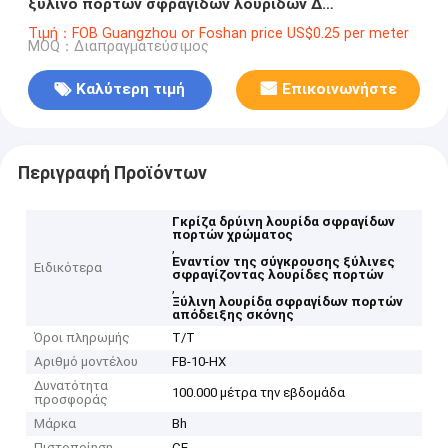
ξύλινο πορτών σφραγίδων λουρίδων Δ
Weatherstripping λουρίδων μορφής λαστιχένιο
Τιμή：FOB Guangzhou or Foshan price US$0.25 per meter
MOQ：Διαπραγματεύσιμος
σφραγίζοντας
Καλύτερη τιμή
Επικοινωνήστε
Περιγραφή Προϊόντων
Γκρίζα δρύινη λουρίδα σφραγίδων
πορτών χρώματος
,
Εναντίον της σύγκρουσης ξύλινες
Ειδικότερα
σφραγίζοντας λουρίδες πορτών
,
Ξύλινη λουρίδα σφραγίδων πορτών
απόδειξης σκόνης
Όροι πληρωμής
T/T
Αριθμό μοντέλου
FB-10-HX
Δυνατότητα
100.000 μέτρα την εβδομάδα
προσφοράς
Μάρκα
Bh
Πιστοποίηση
CE