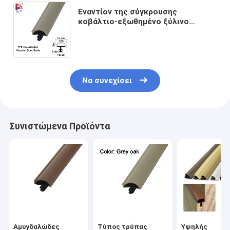
Εναντίον της σύγκρουσης
κοβάλτιο-εξωθημένο ξύλινο
πορτών σφραγίδων λουρίδων Δ
Weatherstripping λουρίδων μορφής
λαστιχένιο σφραγίζοντας
Να συνεχίσει
Συνιστώμενα Προϊόντα
Αμυγδαλώδες
Τύπος τρύπας
Υψηλής