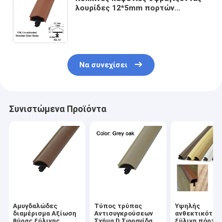
λουρίδες 12*5mm πορτών
λουρίδων TPE Weatherstripings
σφραγίδων πορτών χρώματος
ξύλινες
Να συνεχίσει
Συνιστώμενα Προϊόντα
Αμυγδαλώδες
Τύπος τρύπας
Υψηλής
διαμέρισμα Αξίωση
Αντισυγκρούσεων
ανθεκτικότητ
θύρας ξύλινης
Σχήμα D Σφραγίδα
ξύλινη πόρτα