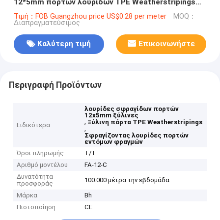
12*5mm πορτών λουρίδων TPE Weatherstripings
σφραγίδων πορτών χρώματος ξύλινες
Τιμή：FOB Guangzhou price US$0.28 per meter
MOQ：
Διαπραγματεύσιμος
Καλύτερη τιμή
Επικοινωνήστε
Περιγραφή Προϊόντων
λουρίδες σφραγίδων πορτών
12x5mm ξύλινες
,
Ξύλινη πόρτα TPE Weatherstripings
Ειδικότερα
,
Σφραγίζοντας λουρίδες πορτών
εντόμων φραγμών
Όροι πληρωμής
T/T
Αριθμό μοντέλου
FA-12-C
Δυνατότητα
100.000 μέτρα την εβδομάδα
προσφοράς
Μάρκα
Bh
Πιστοποίηση
CE