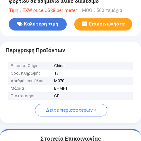
φορτίου σε ασημένιο υλικό διαθέσιμο
Τιμή：EXW price US$8 per meter.
MOQ：500 τεμάχια
Καλύτερη τιμή
Επικοινωνήστε
Περιγραφή Προϊόντων
Place of Origin
China
Όροι πληρωμής
Τ/Τ
Αριθμό μοντέλου
M070
Μάρκα
BHMFT
Πιστοποίηση
CE
Δείτε περισσότερων
Στοιχεία Επικοινωνίας