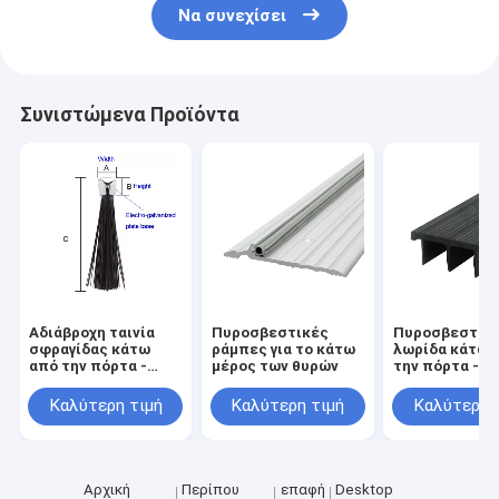
Να συνεχίσει
Συνιστώμενα Προϊόντα
Αδιάβροχη ταινία
Πυροσβεστικές
Πυροσβεστικ
σφραγίδας κάτω
ράμπες για το κάτω
λωρίδα κάτω 
από την πόρτα -
μέρος των θυρών
την πόρτα -
Αδιάβροχη με τα
Πυροσβεστικ
σφαιρίδια
λωρίδα κάτω 
Καλύτερη τιμή
Καλύτερη τιμή
Καλύτερη 
την πόρτα
Αρχική
Περίπου
επαφή
Desktop