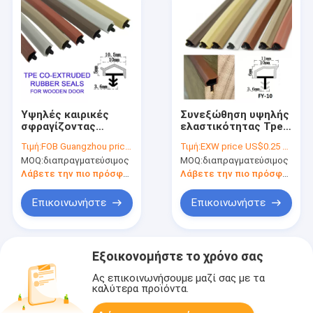
Υψηλές καιρικές
Συνεξώθηση υψηλής
σφραγίζοντας
ελαστικότητας Tpe
λουρίδες λουρίδων
Ηχομονωτικές
Τιμή:
FOB Guangzhou price US$0.25 per meter
Τιμή:
EXW price US$0.25 per meter
σφραγίδων πορτών
σφραγίδες πόρτας
MOQ:
διαπραγματεύσιμος
MOQ:
διαπραγματεύσιμος
ανθεκτικότητας
Απογύμνωση καιρού
κοβάλτιο-
Λάβετε την πιο πρόσφατη τιμή
Λάβετε την πιο πρόσφατη τιμή
εξωθημένες TPE
ξύλινες
Επικοινωνήστε
Επικοινωνήστε
Εξοικονομήστε το χρόνο σας
Ας επικοινωνήσουμε μαζί σας με τα
καλύτερα προϊόντα.