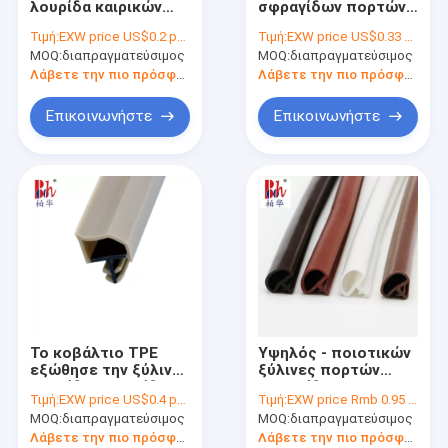
λουρίδα καιρικών
σφραγίδων πορτών
Λαστιχένιες λουρίδες σιλικόνης
σφραγίδων πορτών
ανθεκτικότητας TPE
Τιμή:
EXW price US$0.2 per meter
Τιμή:
EXW price US$0.33 per meter
PVC ξύλινη
ξύλινη
MOQ:
Σφραγίζοντας λουρίδα ντουλαπών
διαπραγματεύσιμος
MOQ:
διαπραγματεύσιμος
Λάβετε την πιο πρόσφατη τιμή
Λάβετε την πιο πρόσφατη τιμή
Λουρίδα κατώτατων σφραγίδων πορτών
Επικοινωνήστε
Επικοινωνήστε
Λουρίδες σφραγίδων ντους
PU σφραγίδες αφρού
Μαγνητικό καιρικό γδύσιμο
Αυτοκόλλητο καιρικό γδύσιμο
Λαστιχένιες σφραγίδες EPDM
Το κοβάλτιο TPE
Υψηλός - ποιοτικών
Πυρίμαχες σφραγίδες
εξώθησε την ξύλινη
ξύλινες πορτών
λουρίδα σφραγίδων
σφραγίδων
Τιμή:
EXW price US$0.4 per meter
Τιμή:
EXW price Rmb 0.95 per meter
πορτών
κοβάλτιο-
MOQ:
διαπραγματεύσιμος
MOQ:
διαπραγματεύσιμος
εξωθημένες λουρίδα
Δ λαστιχένιες
Λάβετε την πιο πρόσφατη τιμή
Λάβετε την πιο πρόσφατη τιμή