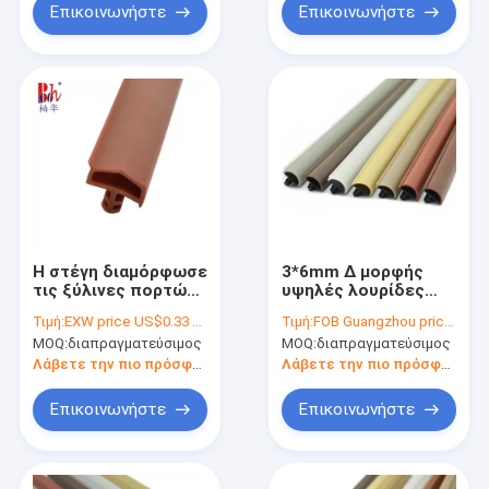
σφραγίδων πλαισίων
Επικοινωνήστε
Επικοινωνήστε
λαστιχένια
Η στέγη διαμόρφωσε
3*6mm Δ μορφής
τις ξύλινες πορτών
υψηλές λουρίδες
σφραγίδων
κατώτατων
Τιμή:
EXW price US$0.33 per meter
Τιμή:
FOB Guangzhou price US$0.25 per meter
σφραγίδες
σφραγίδων πορτών
MOQ:
διαπραγματεύσιμος
MOQ:
διαπραγματεύσιμος
ελαστομερούς
ανθεκτικότητας
λουρίδων
ξύλινες καιρικές
Λάβετε την πιο πρόσφατη τιμή
Λάβετε την πιο πρόσφατη τιμή
θερμοπλαστικές με
σφραγίζοντας
το πτερύγιο 12x6mm
Επικοινωνήστε
Επικοινωνήστε