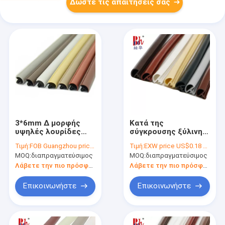
Δώστε τις απαιτήσεις σας
3*6mm Δ μορφής
Κατά της
υψηλές λουρίδες
σύγκρουσης ξύλινη
κατώτατων
πορτών σφραγίδων
Τιμή:
FOB Guangzhou price US$0.25 per meter
Τιμή:
EXW price US$0.18 per meter
σφραγίδων πορτών
λουρίδων
MOQ:
διαπραγματεύσιμος
MOQ:
διαπραγματεύσιμος
ανθεκτικότητας
αυλακώσεων τύπων
ξύλινες καιρικές
σφραγίδα πορτών
Λάβετε την πιο πρόσφατη τιμή
Λάβετε την πιο πρόσφατη τιμή
σφραγίζοντας
PVC λαστιχένια
Επικοινωνήστε
Επικοινωνήστε