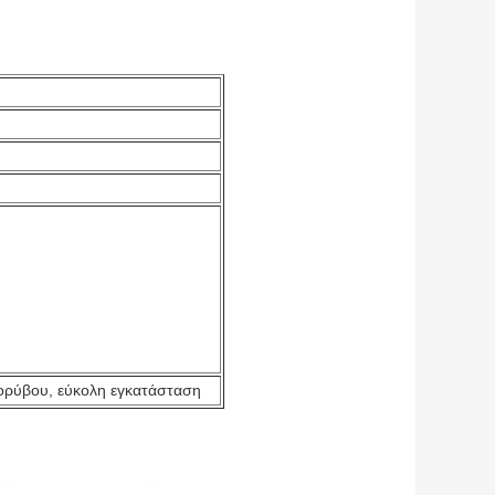
 θορύβου, εύκολη εγκατάσταση