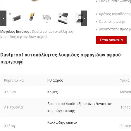
Συσκευασία λεπτο
Χρόνος παράδοσης
Όροι πληρωμής:
Δυνατότητα προσφ
Μεγάλες Εικόνας :
Dustproof αυτοκόλλητες
λουρίδες σφραγίδων αφρού
Επικοινωνία
Dustproof αυτοκόλλητες λουρίδες σφραγίδων αφρού
περιγραφή
Κύρια υλικά:
PU αφρός
Υλικά
Χρώμα:
Καφές
Μέγεθ
Soundproof/απόδειξη σκόνης/εναντίον
Λειτουργία:
Τύπος
της σύγκρουσης
Κολλώδης επάνω
Χρήση:
Συσκε