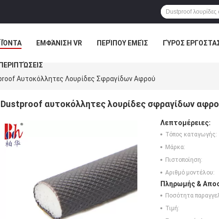
ΪΌΝΤΑ
ΕΜΦΆΝΙΣΗ VR
ΠΕΡΊΠΟΥ ΕΜΕΊΣ
ΓΎΡΟΣ ΕΡΓΟΣΤΑ
ΠΕΡΙΠΤΏΣΕΙΣ
proof Αυτοκόλλητες Λουρίδες Σφραγίδων Αφρού
Dustproof αυτοκόλλητες λουρίδες σφραγίδων αφρ
Λεπτομέρειες:
Τόπος καταγωγής:
Μάρκα:
Πιστοποίηση:
Αριθμό μοντέλου:
Πληρωμής & Αποσ
Ποσότητα παραγγελ
Τιμή: