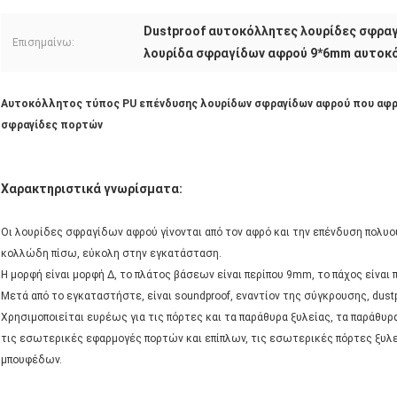
Dustproof αυτοκόλλητες λουρίδες σφρα
Επισημαίνω:
λουρίδα σφραγίδων αφρού 9*6mm αυτοκ
Αυτοκόλλητος τύπος PU επένδυσης λουρίδων σφραγίδων αφρού που αφρίζ
σφραγίδες πορτών
Χαρακτηριστικά γνωρίσματα:
Οι λουρίδες σφραγίδων αφρού γίνονται από τον αφρό και την επένδυση πολυουρ
κολλώδη πίσω, εύκολη στην εγκατάσταση.
Η μορφή είναι μορφή Δ, το πλάτος βάσεων είναι περίπου 9mm, το πάχος είναι
Μετά από το εγκαταστήστε, είναι soundproof, εναντίον της σύγκρουσης, dustpr
Χρησιμοποιείται ευρέως για τις πόρτες και τα παράθυρα ξυλείας, τα παράθυρα
τις εσωτερικές εφαρμογές πορτών και επίπλων, τις εσωτερικές πόρτες ξυλε
μπουφέδων.