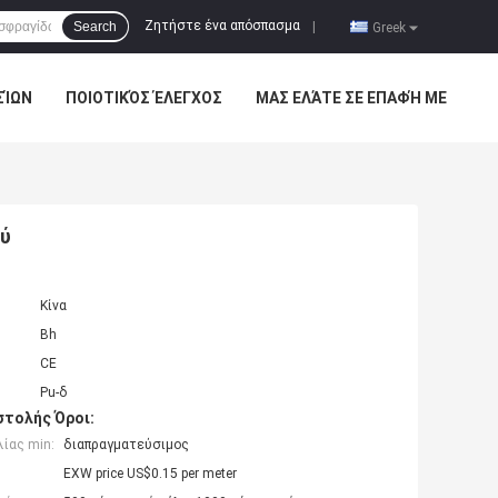
Ζητήστε ένα απόσπασμα
Search
|
Greek
ΣΊΩΝ
ΠΟΙΟΤΙΚΌΣ ΈΛΕΓΧΟΣ
ΜΑΣ ΕΛΆΤΕ ΣΕ ΕΠΑΦΉ ΜΕ
ού
Κίνα
Bh
CE
Pu-δ
τολής Όροι:
ίας min:
διαπραγματεύσιμος
EXW price US$0.15 per meter