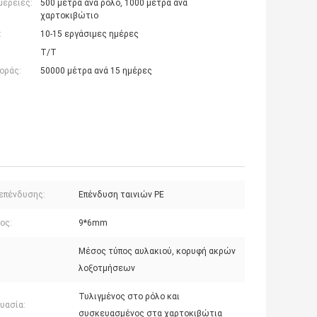
μέρειες:
500 μέτρα ανά ρόλο, 1000 μέτρα ανά
χαρτοκιβώτιο
:
10-15 εργάσιμες ημέρες
T/T
οράς:
50000 μέτρα ανά 15 ημέρες
 επένδυσης:
Επένδυση ταινιών PE
ος:
9*6mm
Μέσος τύπος αυλακιού, κορυφή ακρών
:
λοξοτμήσεων
Τυλιγμένος στο ρόλο και
υασία:
συσκευασμένος στα χαρτοκιβώτια