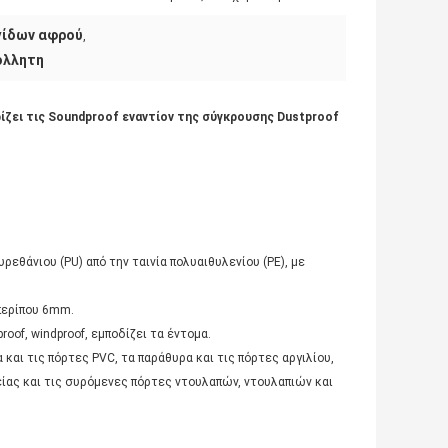
γίδων αφρού
,
όλλητη
ει τις Soundproof εναντίον της σύγκρουσης Dustproof
εθάνιου (PU) από την ταινία πολυαιθυλενίου (PE), με
 περίπου 6mm.
oof, windproof, εμποδίζει τα έντομα.
 και τις πόρτες PVC, τα παράθυρα και τις πόρτες αργιλίου,
ίας και τις συρόμενες πόρτες ντουλαπών, ντουλαπιών και