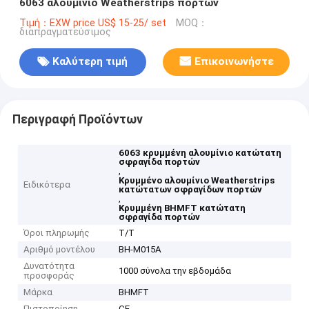
6063 αλουμίνιο Weatherstrips πορτών
Τιμή：EXW price US$ 15-25/ set
MOQ：
διαπραγματεύσιμος
Καλύτερη τιμή
Επικοινωνήστε
Περιγραφή Προϊόντων
6063 κρυμμένη αλουμίνιο κατώτατη
σφραγίδα πορτών
,
Κρυμμένο αλουμίνιο Weatherstrips
Ειδικότερα
κατώτατων σφραγίδων πορτών
,
Κρυμμένη BHMFT κατώτατη
σφραγίδα πορτών
Όροι πληρωμής
T/T
Αριθμό μοντέλου
BH-M015A
Δυνατότητα
1000 σύνολα την εβδομάδα
προσφοράς
Μάρκα
BHMFT
Πιστοποίηση
CE