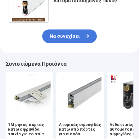
Αυτοματοποιημένες Πύλες
Σφραγίδες Βόρειος Βαρύτητας
Αλουμίνιο Weatherstrips
Να συνεχίσει
Συνιστώμενα Προϊόντα
1M μήκος πόρτες
Ατομικές σφραγίδες
Ανθεκτικές
κάτω σφραγίδα
κάτω από πόρτες
αυτοματοποιη
ταινία για το σπίτι
για είσοδο
σφραγίδες κά
ασήμι
από πόρτες 20