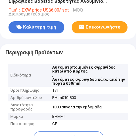
Σφραγίδες Βόρειος Βαρύτητας Αλουμίνιο
Weatherstrips
Τιμή：EXW price US$6.00/ set
MOQ：
Διαπραγματεύσιμος
Καλύτερη τιμή
Επικοινωνήστε
Περιγραφή Προϊόντων
Αυτοματοποιημένες σφραγίδες
κάτω από πόρτες
Ειδικότερα
,
Αυτόματες σφραγίδες κάτω από την
πόρτα 650mm
Όροι πληρωμής
T/T
Αριθμό μοντέλου
BH-m010-800
Δυνατότητα
1000 σύνολα την εβδομάδα
προσφοράς
Μάρκα
BHMFT
Πιστοποίηση
CE