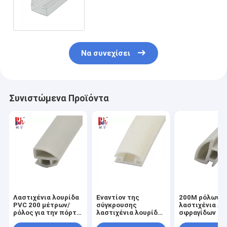
πορτών γυαλιού 10mm
αδιάβροχη
Να συνεχίσει
Συνιστώμενα Προϊόντα
Λαστιχένια λουρίδα
Εναντίον της
200M ρόλων 
PVC 200 μέτρων/
σύγκρουσης
λαστιχένια λο
ρόλος για την πόρτα
λαστιχένια λουρίδα
σφραγίδων π
ντουλαπών ανοικτό
PVC για τη συρόμενη
ντουλαπών