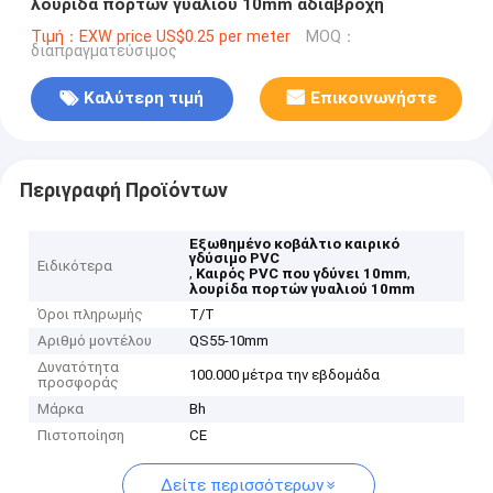
λουρίδα πορτών γυαλιού 10mm αδιάβροχη
Τιμή：EXW price US$0.25 per meter
MOQ：
διαπραγματεύσιμος
Καλύτερη τιμή
Επικοινωνήστε
Περιγραφή Προϊόντων
Εξωθημένο κοβάλτιο καιρικό
γδύσιμο PVC
Ειδικότερα
,
,
Καιρός PVC που γδύνει 10mm
λουρίδα πορτών γυαλιού 10mm
Όροι πληρωμής
T/T
Αριθμό μοντέλου
QS55-10mm
Δυνατότητα
100.000 μέτρα την εβδομάδα
προσφοράς
Μάρκα
Bh
Πιστοποίηση
CE
Δείτε περισσότερων