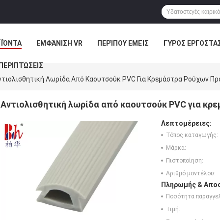
ΪΌΝΤΑ
ΕΜΦΆΝΙΣΗ VR
ΠΕΡΊΠΟΥ ΕΜΕΊΣ
ΓΎΡΟΣ ΕΡΓΟΣΤΑ
ΠΕΡΙΠΤΏΣΕΙΣ
ντιολισθητική Λωρίδα Από Καουτσούκ PVC Για Κρεμάστρα Ρούχων Π
Αντιολισθητική λωρίδα από καουτσούκ PVC για κρ
Λεπτομέρειες:
Τόπος καταγωγής:
Μάρκα:
Πιστοποίηση:
Αριθμό μοντέλου:
Πληρωμής & Αποσ
Ποσότητα παραγγελ
Τιμή: