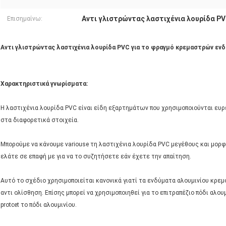
Αντι γλιστρώντας λαστιχένια λουρίδα P
Επισημαίνω:
Αντι γλιστρώντας λαστιχένια λουρίδα PVC για το φραγμό κρεμαστρών εν
Χαρακτηριστικά γνωρίσματα:
Η λαστιχένια λουρίδα PVC είναι είδη εξαρτημάτων που χρησιμοποιούνται ευρ
στα διαφορετικά στοιχεία.
Μπορούμε να κάνουμε variouse τη λαστιχένια λουρίδα PVC μεγέθους και μορ
ελάτε σε επαφή με για να το συζητήσετε εάν έχετε την απαίτηση.
Αυτό το σχέδιο χρησιμοποιείται κανονικά γιατί τα ενδύματα αλουμινίου κρεμο
αντι ολίσθηση. Επίσης μπορεί να χρησιμοποιηθεί για το επιτραπέζιο πόδι αλου
protcet το πόδι αλουμινίου.