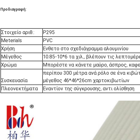
Προδιαγραφή:
Στοιχείο αριθ.:
P295
Meterials
PVC
Χρήση
Ένθετο στο σχεδιάγραμμα αλουμινίου
Μέγεθος
10.85-10*6 τα χιλ., βλέπουν τις λεπτομέρ
Χρώμα
Μπορέστε να κάνετε μαύρο, άσπρος, καφετ
περίπου 300 μέτρα ανά ρόλο σε ένα κιβώ
Συσκευασία
μέγεθος 46*46*26cm χαρτοκιβωτίων
Πλεονεκτήματα
Εναντίον της σύγκρουσης, αντι ολίσθηση