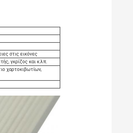
ειες στις εικόνες
ής, γκρίζος και κ.λπ.
τιο χαρτοκιβωτίων,