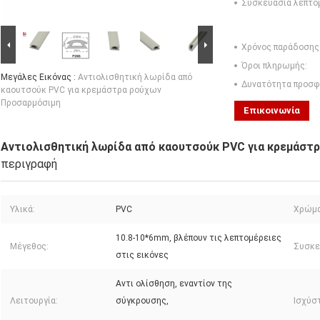
Συσκευασία λεπτο
Χρόνος παράδοσης
Όροι πληρωμής:
Μεγάλες Εικόνας :
Αντιολισθητική λωρίδα από
Δυνατότητα προσφ
καουτσούκ PVC για κρεμάστρα ρούχων
Προσαρμόσιμη
Επικοινωνία
Αντιολισθητική λωρίδα από καουτσούκ PVC για κρεμάστ
περιγραφή
Υλικά:
PVC
Χρώμα
10.8-10*6mm, βλέπουν τις λεπτομέρειες
Μέγεθος:
Συσκε
στις εικόνες
Αντι ολίσθηση, εναντίον της
Λειτουργία:
σύγκρουσης,
Ισχύστ