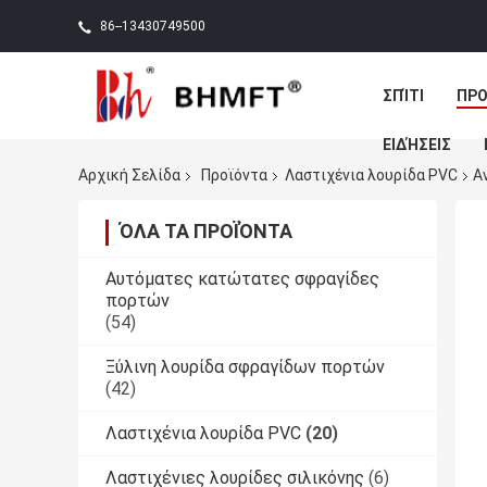
86--13430749500
ΣΠΊΤΙ
ΠΡΟ
ΕΙΔΉΣΕΙΣ
Αρχική Σελίδα
Προϊόντα
Λαστιχένια λουρίδα PVC
Α
ΌΛΑ ΤΑ ΠΡΟΪΌΝΤΑ
Αυτόματες κατώτατες σφραγίδες
πορτών
(54)
Ξύλινη λουρίδα σφραγίδων πορτών
(42)
Λαστιχένια λουρίδα PVC
(20)
Λαστιχένιες λουρίδες σιλικόνης
(6)