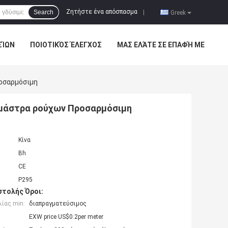
Ζητήστε ένα απόσπασμα
Search
|
Greek
ΣΊΩΝ
ΠΟΙΟΤΙΚΌΣ ΈΛΕΓΧΟΣ
ΜΑΣ ΕΛΆΤΕ ΣΕ ΕΠΑΦΉ ΜΕ
ροσαρμόσιμη
εμάστρα ρούχων Προσαρμόσιμη
Κίνα
Bh
CE
P295
τολής Όροι:
ίας min:
διαπραγματεύσιμος
EXW price US$0.2per meter