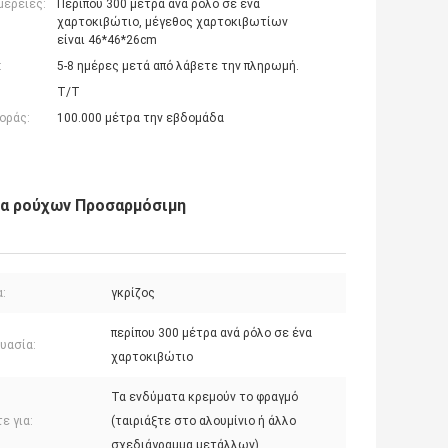
μέρειες:
Περίπου 300 μέτρα ανά ρόλο σε ένα
χαρτοκιβώτιο, μέγεθος χαρτοκιβωτίων
είναι 46*46*26cm
:
5-8 ημέρες μετά από λάβετε την πληρωμή.
T/T
οράς:
100.000 μέτρα την εβδομάδα
ρα ρούχων Προσαρμόσιμη
:
γκρίζος
περίπου 300 μέτρα ανά ρόλο σε ένα
υασία:
χαρτοκιβώτιο
Τα ενδύματα κρεμούν το φραγμό
ε για:
(ταιριάξτε στο αλουμίνιο ή άλλο
σχεδιάγραμμα μετάλλων)