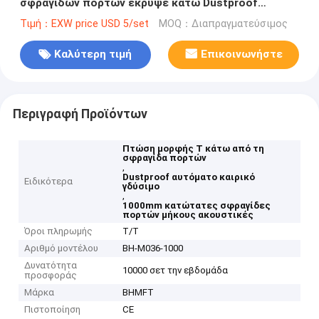
σφραγίδων πορτών έκρυψε κάτω Dustproof
Weatherstripping 14*30-38mm
Τιμή：EXW price USD 5/set
MOQ：Διαπραγματεύσιμος
Καλύτερη τιμή
Επικοινωνήστε
Περιγραφή Προϊόντων
Πτώση μορφής Τ κάτω από τη
σφραγίδα πορτών
,
Dustproof αυτόματο καιρικό
Ειδικότερα
γδύσιμο
,
1000mm κατώτατες σφραγίδες
πορτών μήκους ακουστικές
Όροι πληρωμής
T/T
Αριθμό μοντέλου
BH-M036-1000
Δυνατότητα
10000 σετ την εβδομάδα
προσφοράς
Μάρκα
BHMFT
Πιστοποίηση
CE