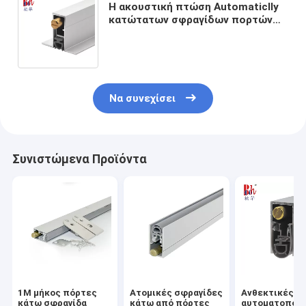
Η ακουστική πτώση Automaticlly
κατώτατων σφραγίδων πορτών
έκρυψε κάτω Dustproof
Weatherstripping 14*30-38mm
Να συνεχίσει
Συνιστώμενα Προϊόντα
1M μήκος πόρτες
Ατομικές σφραγίδες
Ανθεκτικές
κάτω σφραγίδα
κάτω από πόρτες
αυτοματοποιη