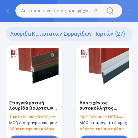
Λουρίδα Κατώτατων Σφραγίδων Πορτών
(27)
Επαγγελματική
Λαστιχένιος
λουρίδα βουρτσών
αυτοκόλλητος
πορτών αλουμινίου
Dustproof λουρίδων
Τιμή:
EXW price RMB8 per piece
Τιμή:
EXW price US$1.4 per piece
για αδιάβροχος
κατώτατων
MOQ:
διαπραγματεύσιμος
MOQ:
διαπραγματεύσιμος
Windproof
σφραγίδων πορτών
PVC
Λάβετε την πιο πρόσφατη τιμή
Λάβετε την πιο πρόσφατη τιμή