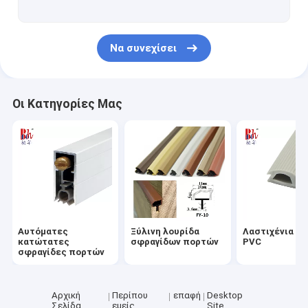
Να συνεχίσει
Οι Κατηγορίες Μας
Αυτόματες
Ξύλινη λουρίδα
Λαστιχένια λο
κατώτατες
σφραγίδων πορτών
PVC
σφραγίδες πορτών
Αρχική
Περίπου
επαφή
Desktop
Σελίδα
εμείς
Site