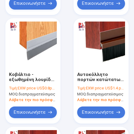
Επικοινωνήστε
Επικοινωνήστε
Κοβάλτιο -
Αυτοκόλλητο
εξωθημένη λουρίδα
πορτών κατώτατων
σφραγίδων
σφραγίδων
Τιμή:
EXW price US$0.8per piece
Τιμή:
EXW price US$1.4 per piece
κατώτατου καιρού
σκούπισμα πορτών
MOQ:
διαπραγματεύσιμος
MOQ:
διαπραγματεύσιμος
πορτών γκαράζ
τύπων βουρτσών
κατώτατων
λουρίδων εύκαμπτο
Λάβετε την πιο πρόσφατη τιμή
Λάβετε την πιο πρόσφατη τιμή
σφραγίδων πορτών
PVC
Επικοινωνήστε
Επικοινωνήστε