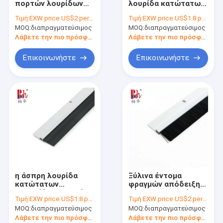
πορτών λουρίδων
λουρίδα κατώτατων
Λαστιχένιες λουρίδες σιλικόνης
κατώτατων
σφραγίδων πορτών
Τιμή:
EXW price US$2 per piece
Τιμή:
EXW price US$1.8 per piece
βουρτσών πορτών
ύψους 43mm με το
MOQ:
Σφραγίζοντας λουρίδα ντουλαπών
διαπραγματεύσιμος
MOQ:
διαπραγματεύσιμος
αλουμινίου 1000mm
λάστιχο PVC
Λάβετε την πιο πρόσφατη τιμή
Λάβετε την πιο πρόσφατη τιμή
Λουρίδα κατώτατων σφραγίδων πορτών
Επικοινωνήστε
Επικοινωνήστε
Λουρίδες σφραγίδων ντους
PU σφραγίδες αφρού
Μαγνητικό καιρικό γδύσιμο
Αυτοκόλλητο καιρικό γδύσιμο
Λαστιχένιες σφραγίδες EPDM
η άσπρη λουρίδα
Ξύλινα έντομα
Πυρίμαχες σφραγίδες
κατώτατων
φραγμών απόδειξης
σφραγίδων πορτών
αέρα σκουπισμάτων
Τιμή:
EXW price US$1.8 per piece
Τιμή:
EXW price US$2 per piece
μήκους 1000mm
κατώτατων
MOQ:
διαπραγματεύσιμος
MOQ:
διαπραγματεύσιμος
αποτρέπει τα
βουρτσών πορτών
κουνούπια
Λάβετε την πιο πρόσφατη τιμή
Λάβετε την πιο πρόσφατη τιμή