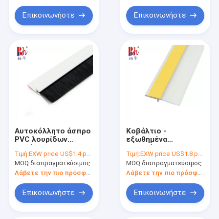
Επικοινωνήστε
Επικοινωνήστε
Αυτοκόλλητο άσπρο
Κοβάλτιο -
PVC λουρίδων
εξωθημένα
κατώτατων
σκουπίσματα
Τιμή:
EXW price US$1.4 per piece
Τιμή:
EXW price US$1.8 per piece
σφραγίδων πορτών
πορτών απόδειξης
MOQ:
διαπραγματεύσιμος
MOQ:
διαπραγματεύσιμος
με τη βούρτσα PP
σκόνης λουρίδων
κατώτατων
Λάβετε την πιο πρόσφατη τιμή
Λάβετε την πιο πρόσφατη τιμή
σφραγίδων πορτών
PVC διαφανή
Επικοινωνήστε
Επικοινωνήστε