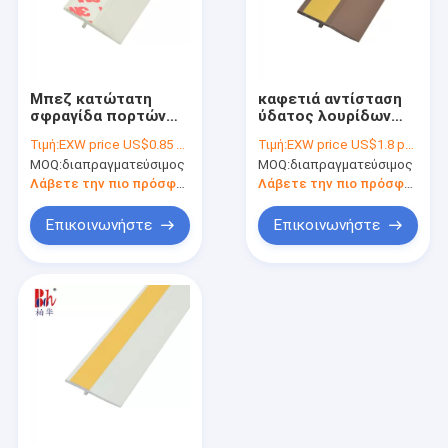
Μπεζ κατώτατη
καφετιά αντίσταση
σφραγίδα πορτών
ύδατος λουρίδων
PVC χρώματος
κατώτατων
Τιμή:
EXW price US$0.85 per piece
Τιμή:
EXW price US$1.8 per piece
36mm ύψος για το
σφραγίδων πορτών
MOQ:
διαπραγματεύσιμος
MOQ:
διαπραγματεύσιμος
ξενοδοχείο
χασμάτων 3mm
Λάβετε την πιο πρόσφατη τιμή
Λάβετε την πιο πρόσφατη τιμή
Επικοινωνήστε
Επικοινωνήστε