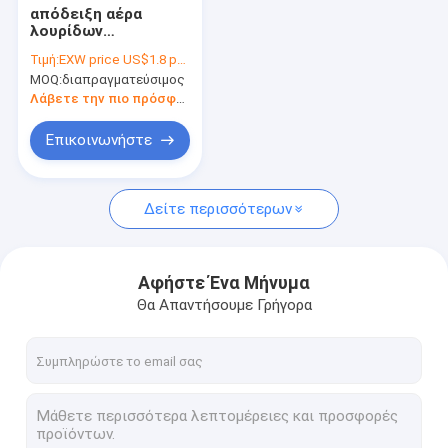
απόδειξη αέρα
λουρίδων
κατώτατων
Τιμή:
EXW price US$1.8 per piece
σφραγίδων πορτών
MOQ:
διαπραγματεύσιμος
PVC 50mm άσπρη
Λάβετε την πιο πρόσφατη τιμή
Επικοινωνήστε
Δείτε περισσότερων
Αφήστε Ένα Μήνυμα
Θα Απαντήσουμε Γρήγορα