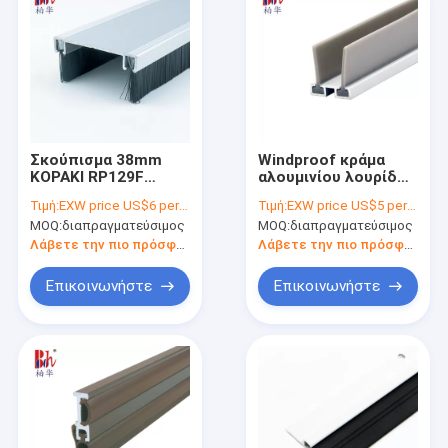
Σκούπισμα 38mm
Windproof κράμα
ΚΟΡΑΚΙ RP129F
αλουμινίου λουρίδων
κατώτατων
κατώτατων
Τιμή:
EXW price US$6 per piece
Τιμή:
EXW price US$5 per piece
βουρτσών πορτών
σφραγίδων πορτών
MOQ:
διαπραγματεύσιμος
MOQ:
διαπραγματεύσιμος
Commerial πλάτους
με τη λαστιχένια
ταινία TPE
Λάβετε την πιο πρόσφατη τιμή
Λάβετε την πιο πρόσφατη τιμή
Επικοινωνήστε
Επικοινωνήστε
Σπίτι
Προϊόντα
Εμφάνιση VR