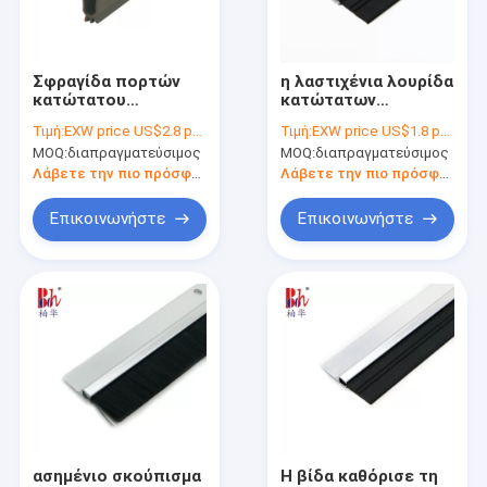
Περίπου εμείς
Γύρος εργοστασίων
Σφραγίδα πορτών
η λαστιχένια λουρίδα
κατώτατου
κατώτατων
Ποιοτικός έλεγχος
αλουμινίου με τη
σφραγίδων πορτών
Τιμή:
EXW price US$2.8 per piece
Τιμή:
EXW price US$1.8 per piece
λαστιχένια λουρίδα
PVC CE 20mm
MOQ:
διαπραγματεύσιμος
MOQ:
διαπραγματεύσιμος
1000mm μήκος
αποτρέπει τα
Μας ελάτε σε επαφή με
κουνούπια για το
Λάβετε την πιο πρόσφατη τιμή
Λάβετε την πιο πρόσφατη τιμή
ξενοδοχείο
Ειδήσεις
Επικοινωνήστε
Επικοινωνήστε
Περιπτώσεις
Αυτόματες κατώτατες σφραγίδες πορτών
Ξύλινη λουρίδα σφραγίδων πορτών
Λαστιχένια λουρίδα PVC
ασημένιο σκούπισμα
Η βίδα καθόρισε τη