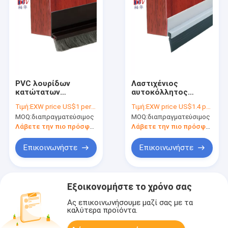
PVC λουρίδων
Λαστιχένιος
κατώτατων
αυτοκόλλητος
σφραγίδων πορτών
Dustproof λουρίδων
Τιμή:
EXW price US$1 per piece
Τιμή:
EXW price US$1.4 per piece
με Woolpile
κατώτατων
MOQ:
διαπραγματεύσιμος
MOQ:
διαπραγματεύσιμος
σφραγίδων πορτών
PVC
Λάβετε την πιο πρόσφατη τιμή
Λάβετε την πιο πρόσφατη τιμή
Επικοινωνήστε
Επικοινωνήστε
Εξοικονομήστε το χρόνο σας
Ας επικοινωνήσουμε μαζί σας με τα
καλύτερα προϊόντα.