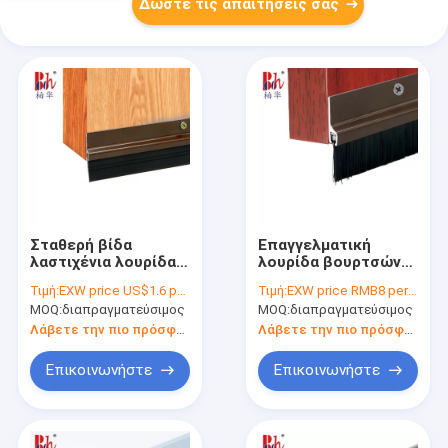
Δώστε τις απαιτήσεις σας
Σταθερή βίδα
Επαγγελματική
λαστιχένια λουρίδα
λουρίδα βουρτσών
αλουμινίου για το
πορτών αλουμινίου
Τιμή:
EXW price US$1.6 per piece
Τιμή:
EXW price RMB8 per piece
κατώτατο σημείο
για αδιάβροχος
MOQ:
διαπραγματεύσιμος
MOQ:
διαπραγματεύσιμος
της πόρτας 1000mm
Windproof
μήκος
Λάβετε την πιο πρόσφατη τιμή
Λάβετε την πιο πρόσφατη τιμή
Επικοινωνήστε
Επικοινωνήστε