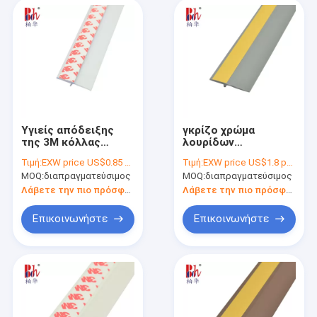
Υγιείς απόδειξης
γκρίζο χρώμα
της 3M κόλλας
λουρίδων
σφραγίδες πορτών
κατώτατων
Τιμή:
EXW price US$0.85 per piece
Τιμή:
EXW price US$1.8 per piece
PVC ταινιών
σφραγίδων πορτών
MOQ:
διαπραγματεύσιμος
MOQ:
διαπραγματεύσιμος
αυτοκόλλητες
απόδειξης νερού
χασμάτων 30mm
Λάβετε την πιο πρόσφατη τιμή
Λάβετε την πιο πρόσφατη τιμή
Επικοινωνήστε
Επικοινωνήστε